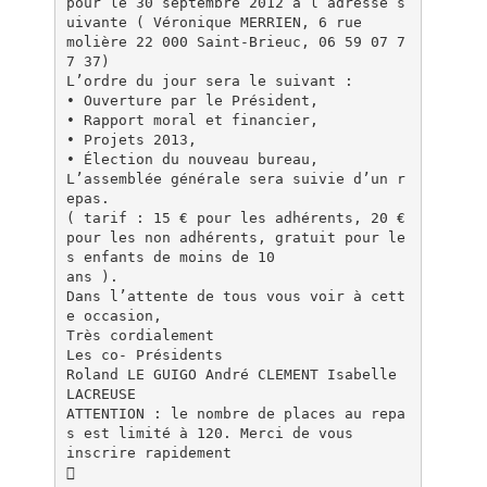
pour le 30 septembre 2012 à l’adresse s
uivante ( Véronique MERRIEN, 6 rue
molière 22 000 Saint-Brieuc, 06 59 07 7
7 37)
L’ordre du jour sera le suivant :
• Ouverture par le Président,
• Rapport moral et financier,
• Projets 2013,
• Élection du nouveau bureau,
L’assemblée générale sera suivie d’un r
epas.
( tarif : 15 € pour les adhérents, 20 €
pour les non adhérents, gratuit pour le
s enfants de moins de 10
ans ).
Dans l’attente de tous vous voir à cett
e occasion,
Très cordialement
Les co- Présidents
Roland LE GUIGO André CLEMENT Isabelle
LACREUSE
ATTENTION : le nombre de places au repa
s est limité à 120. Merci de vous
inscrire rapidement
