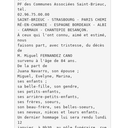
PF des Communes Associées Saint-Brieuc,
tél.
02.96.75.00.00
SAINT-BRIEUC - STRASBOURG - PARIS CHEMI
RÉ-EN-CHARNIE - ESPAGNE BORDEAUX - ALBI
- CARMAUX - CHANTEPIE BESANÇON.
À ceux qui l'ont connu, aimé et estimé,
nous
faisons part, avec tristesse, du décès
de
M. Miguel FERNANDEZ CANO
survenu à l'âge de 84 ans.
De la part de
Juana Navarro, son épouse ;
Miguel, Evelyne, Marina,
ses enfants ;
sa belle-fille, son gendre,
ses petits-enfants,
ses arrière-petits-enfants,
ses frères, soeurs,
son beau-frère, ses belles-soeurs,
ses neveux, nièces et leurs enfants.
Un dernier hommage lui sera rendu lundi
12
janvier, à 9h30, au pôle funéraire, rue