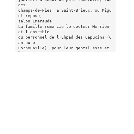
des
Champs-de-Pies, à Saint-Brieuc, où Migu
el repose,
salon Émeraude.
La famille remercie le docteur Merrien
et l'ensemble
du personnel de l'Ehpad des Capucins (C
antou et
Cornouaille), pour leur gentillesse et
leur
dévouement.
Cet avis tient lieu de faire-part et de
remerciements.
PF des Communes Associées[ql]Saint-Brie
uc, tél.
02.96.75.00.00
© Copyright Le Télégramme 2017
Avis de décès
Documents pareils
Version pdf - Itinéraires Bis