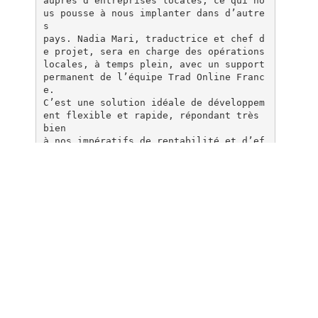
auprès d’entreprises locales, ce qui no
us pousse à nous implanter dans d’autre
s
pays. Nadia Mari, traductrice et chef d
e projet, sera en charge des opérations
locales, à temps plein, avec un support
permanent de l’équipe Trad Online Franc
e.
C’est une solution idéale de développem
ent flexible et rapide, répondant très
bien
à nos impératifs de rentabilité et d’ef
ficacité, » note Vincent Rivalle, en ch
arge du
projet.
Le site Web de la nouvelle entité est l
e suivant : www.it-tradonline.it
Mathieu Maréchal, dirigeant de Trad Onl
ine, commente ce nouveau
développement de sa société : « Nous co
ntinuons sur notre lancée de forte
croissance en France, en approchant d’a
utres marchés, pour y dupliquer notre
modèle de croissance, en utilisant notr
e compétence métier et commerciale