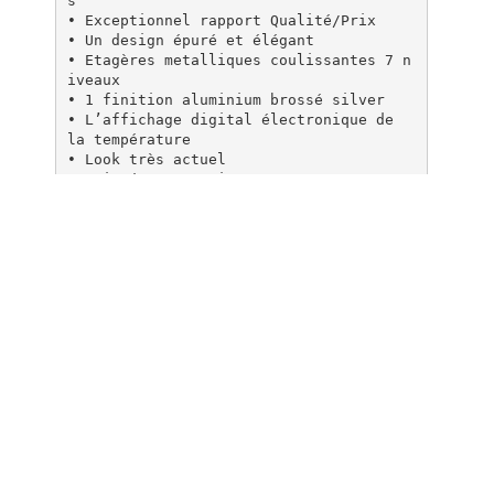
s
• Exceptionnel rapport Qualité/Prix
• Un design épuré et élégant
• Etagères metalliques coulissantes 7 n
iveaux
• 1 finition aluminium brossé silver
• L’affichage digital électronique de
la température
• Look très actuel
• Poignée ergonomique
• Stabilisateurs
• Un service après-vente réactif
et performant (Garantie 2 ans).
Mais encore… ?
• 2 portes vitrées traitées anti-UV
• Une conservation du vin par
refroidissement thermoélectrique non
polluant
• Réglage individuel des pieds idéal po
ur
protéger tous les vins
• Une isolation efficace, un système
anti-vibration et anti-bruit
• Un ensemble très silencieux (30 db)
• Dimensions : L 70 P 51,2 H 84,7 cm