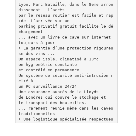
Lyon, Parc Bataille, dans le 8ème arron
dissement : l’accès
par le réseau routier est facile et rap
ide. L’arrivée sur un
parking privatif gratuit facilite le dé
chargement.
... avec un livre de cave sur internet
toujours à jour
• La garantie d’une protection rigoureu
se des vins ...
Un espace isolé, climatisé à 13°c
en hygrométrie constante
et contrôlé en permanence.
Un système de sécurité anti-intrusion r
elié à
un PC surveillance 24/24.
Une assurance auprès de la Lloyds
de Londres qui couvre le stockage et
le transport des bouteilles.
... rarement réunie même dans les caves
traditionnelles
• Une logistique spécialisée respectueu
se du vin
Vos achats peuvent être directement liv
rés à La Cave Lyon.