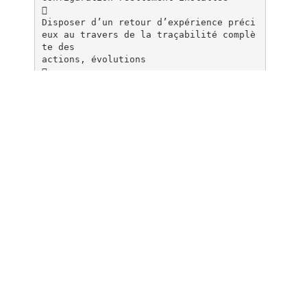

Disposer d’un retour d’expérience préci
eux au travers de la traçabilité complè
te des
actions, évolutions

Accélérer et faciliter la prise de déci
sion grâce à des tableaux de bord préci
s
Fonctionnalités Lascom ICS Express
Lascom ICS Express est structuré autour
d’un référentiel commun qui unifie et f
acilite la diffusion
du savoir-faire et de l’ensemble des do
nnées techniques de l’entreprise. Ainsi
tous les acteurs
disposent à tout moment d’une informati
on valide et à jour.
Ce référentiel est animé par des proces
sus métier qui facilitent et optimisent
les échanges
d’informations permettant à l’utilisate
ur de se concentrer sur ses tâches à fo
rte valeur ajoutée.
L’ensemble des échanges est ainsi tracé