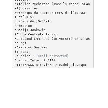
•Atelier recherche (avec le réseau SEAn
et) dans les
Workshops du secteur EMEA de l’INCOSE
(Oct’2015)
Edition du 10/04/15
Animation :
•Marija Jankovic
(Ecole Centrale Paris)
•Caillaud Emmanuel (Université de Stras
bourg)
•Jean-Luc Garnier
(Thales)
Courrier :
[email protected]
Portail Internet AFIS :
http://www.afis.fr/ct/te/default.aspx
Nombre de membres/participation :
Plus de 20 inscrits dont environ 2/3
d’universités.
Travaux prévus :
• Benchmark des institutions, des
laboratoires de recherche, en France
(appel à contribution, synthèse)
• Séminaires thématiques en liens avec
des communautés de recherche comme