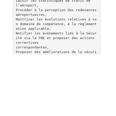
Saisir les statistiques de trafic de
l’aéroport,
Procéder à la perception des redevances
aéroportuaires,
Maîtriser les évolutions relatives à so
n domaine de compétence, à la règlement
ation applicable,
Notifier les événements liés à la Sécur
ité via la FNE et proposer des actions
correctives
correspondantes,
Proposer des améliorations de la sécuri
té,
Prendre connaissance des enseignements
de sécurité et en tenir compte dans ses
activités,
Votre profil :
 Vous disposez d’une expérience de 2 a
ns minimum dans la fonction AFIS.
 Anglais indispensable :
o Anglais Européen Niveau B1 : Fournir
l’attestation par un organisme agréé
o Connaissance de la phraséologie aéron
autique française et anglaise,
 Vous maîtrisez l’environnement spatio