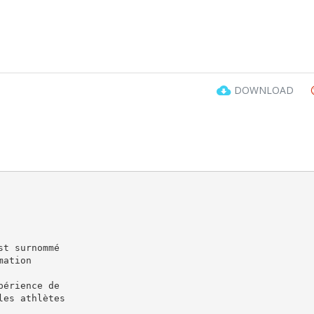
DOWNLOAD
st surnommé
mation
périence de
les athlètes