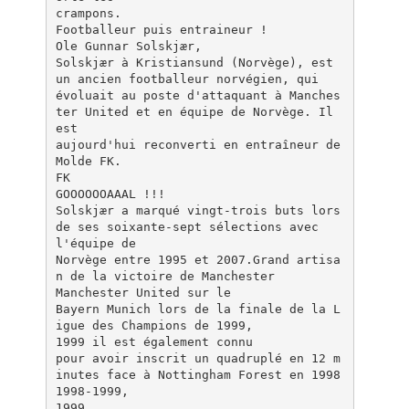
crampons.
Footballeur puis entraineur !
Ole Gunnar Solskjær,
Solskjær à Kristiansund (Norvège), est
un ancien footballeur norvégien, qui
évoluait au poste d'attaquant à Manches
ter United et en équipe de Norvège. Il
est
aujourd'hui reconverti en entraîneur de
Molde FK.
FK
GOOOOOOAAAL !!!
Solskjær a marqué vingt-trois buts lors
de ses soixante-sept sélections avec
l'équipe de
Norvège entre 1995 et 2007.Grand artisa
n de la victoire de Manchester
Manchester United sur le
Bayern Munich lors de la finale de la L
igue des Champions de 1999,
1999 il est également connu
pour avoir inscrit un quadruplé en 12 m
inutes face à Nottingham Forest en 1998
1998-1999,
1999