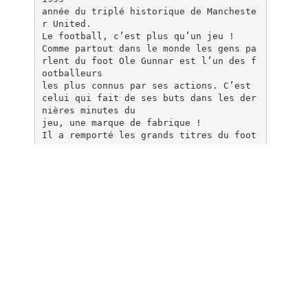
année du triplé historique de Mancheste
r United.
Le football, c’est plus qu’un jeu !
Comme partout dans le monde les gens pa
rlent du foot Ole Gunnar est l’un des f
ootballeurs
les plus connus par ses actions. C’est
celui qui fait de ses buts dans les der
nières minutes du
jeu, une marque de fabrique !
Il a remporté les grands titres du foot
:
-
6 titres de champion d'Angleterre (199
7, 1999, 2000, 2001, 2003 et 2007)
-
Une coupe de la Ligue en 2006.
-
Deux coupes d'Angleterre, en 1999 et 20
04.
-
Une coupe Intercontinentale en 1999.
-