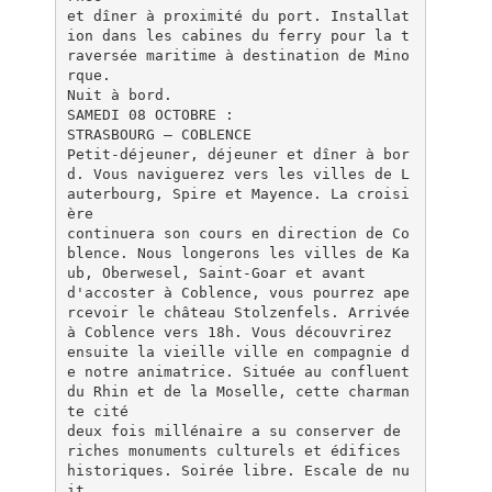
et dîner à proximité du port. Installat
ion dans les cabines du ferry pour la t
raversée maritime à destination de Mino
rque.
Nuit à bord.
SAMEDI 08 OCTOBRE :
STRASBOURG – COBLENCE
Petit-déjeuner, déjeuner et dîner à bor
d. Vous naviguerez vers les villes de L
auterbourg, Spire et Mayence. La croisi
ère
continuera son cours en direction de Co
blence. Nous longerons les villes de Ka
ub, Oberwesel, Saint-Goar et avant
d'accoster à Coblence, vous pourrez ape
rcevoir le château Stolzenfels. Arrivée
à Coblence vers 18h. Vous découvrirez
ensuite la vieille ville en compagnie d
e notre animatrice. Située au confluent
du Rhin et de la Moselle, cette charman
te cité
deux fois millénaire a su conserver de
riches monuments culturels et édifices
historiques. Soirée libre. Escale de nu
it.