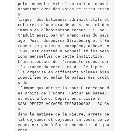
pelé “nouvelle ville“ définit un nouvel
urbanisme avec des voies de circulation
s
larges, des bâtiments administratifs et
culturels d’une grande prestance et des
immeubles d’habitation cossus ; il se
traduit aussi par un grand sens du pays
age. Puis, découvrez Strasbourg et l’Eu
rope : le parlement européen, achevé en
1999, est destiné à accueillir les sess
ions mensuelles de cette institution.
L’architecture de l’immeuble repose sur
l’alliance du cercle et de l’ellipse, i
l s’organise en différents volumes bien
identifiés et enfin le palais des Droit
s de
l’Homme qui abrite la cour Européenne d
es Droits de l’Homme. Retour au bateau
et nuit à bord. Départ en croisière.
SARL DECIZE VOYAGES IM058100002 – RC GA
N
dans la matinée de la Nièvre, arrêts pe
tit-déjeuner et déjeuner en cours de vo
yage. Arrivée à Barcelone en fin de jou
rnée