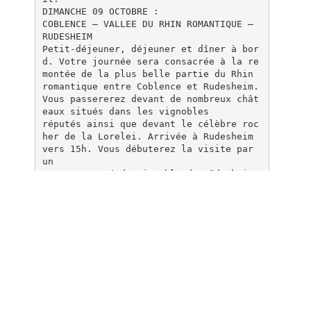
DIMANCHE 09 OCTOBRE :
COBLENCE – VALLEE DU RHIN ROMANTIQUE –
RUDESHEIM
Petit-déjeuner, déjeuner et dîner à bor
d. Votre journée sera consacrée à la re
montée de la plus belle partie du Rhin
romantique entre Coblence et Rudesheim.
Vous passererez devant de nombreux chât
eaux situés dans les vignobles
réputés ainsi que devant le célèbre roc
her de la Lorelei. Arrivée à Rudesheim
vers 15h. Vous débuterez la visite par
un
tour commenté du vignoble de Rüdesheim
en petit train, durant lequel vous déco
uvrirez les fameuses vignes déjà cultiv
ées
par les Romains. Durant ce tour, l'hist
oire de la viticulture dans la région v
ous sera expliquée et vous pourrez prof
iter d'une
vue imprenable sur Rüdesheim et le Rhi
n. Le petit train s'arrêtera ensuite ju
ste devant la cave historique du Bassen