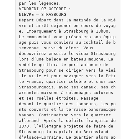
par les légendes.
VENDREDI 07 OCTOBRE :
NIEVRE – STRASBOURG
Départ Départ dans la matinée de la Niè
vre et arrêt déjeuner en cours de voyag
e. Embarquement à Strasbourg à 18h00.
Le commandant vous présentera son équip
age puis vous conviera au cocktail de b
ienvenue, suivi du dîner. Vous
découvrirez ensuite le vieux Strasbourg
lors d’une balade en bateau mouche. La
vedette quittera le port autonome de
Strasbourg pour se diriger vers la viei
lle ville et pour naviguer vers la Peti
te France, quartier célèbre et cher aux
Strasbourgeois, avec ses canaux, ses ch
armantes maisons à colombages colorées
et ses ruelles étroites. Passage
devant le quartier des tanneurs, les po
nts couverts et la terrasse panoramique
Vauban. Continuation vers le quartier
allemand. Après la défaite française de
1870, l’Allemagne projette de faire de
Strasbourg la capitale du Reichsland
d’Alsace-Lorraine. Le quartier alors ap