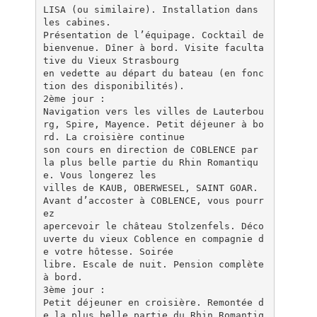
LISA (ou similaire). Installation dans
les cabines.
Présentation de l’équipage. Cocktail de
bienvenue. Dîner à bord. Visite faculta
tive du Vieux Strasbourg
en vedette au départ du bateau (en fonc
tion des disponibilités).
2ème jour :
Navigation vers les villes de Lauterbou
rg, Spire, Mayence. Petit déjeuner à bo
rd. La croisière continue
son cours en direction de COBLENCE par
la plus belle partie du Rhin Romantiqu
e. Vous longerez les
villes de KAUB, OBERWESEL, SAINT GOAR.
Avant d’accoster à COBLENCE, vous pourr
ez
apercevoir le château Stolzenfels. Déco
uverte du vieux Coblence en compagnie d
e votre hôtesse. Soirée
libre. Escale de nuit. Pension complète
à bord.
3ème jour :
Petit déjeuner en croisière. Remontée d
e la plus belle partie du Rhin Romantiq