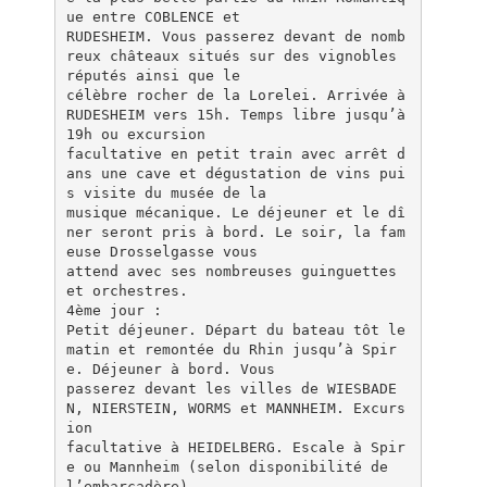
ue entre COBLENCE et
RUDESHEIM. Vous passerez devant de nomb
reux châteaux situés sur des vignobles
réputés ainsi que le
célèbre rocher de la Lorelei. Arrivée à
RUDESHEIM vers 15h. Temps libre jusqu’à
19h ou excursion
facultative en petit train avec arrêt d
ans une cave et dégustation de vins pui
s visite du musée de la
musique mécanique. Le déjeuner et le dî
ner seront pris à bord. Le soir, la fam
euse Drosselgasse vous
attend avec ses nombreuses guinguettes
et orchestres.
4ème jour :
Petit déjeuner. Départ du bateau tôt le
matin et remontée du Rhin jusqu’à Spir
e. Déjeuner à bord. Vous
passerez devant les villes de WIESBADE
N, NIERSTEIN, WORMS et MANNHEIM. Excurs
ion
facultative à HEIDELBERG. Escale à Spir
e ou Mannheim (selon disponibilité de
l’embarcadère).