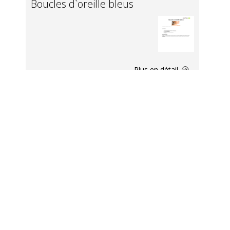
Boucles d`oreille bleus
Plus en détail
Paire de boucles d`oreilles en or et
perles
Plus en détail
bague_Madame Dupont.ai -
Screenshot for timg.co.il