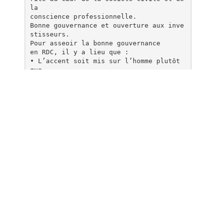
la
conscience professionnelle.
Bonne gouvernance et ouverture aux inve
stisseurs.
Pour asseoir la bonne gouvernance
en RDC, il y a lieu que :
• L’accent soit mis sur l’homme plutôt
que
sur les structures ;
• Le renforcement de la démocratie soit
assuré, car son inexistence rend aléato
ire la pratique de la bonne gouvernance
;
• Le contrôle des lobbies soit prévu ;
• La volonté générale des acteurs poli­
tiques s’affiche ;
• Dans la démarche visant l’implication
du plus grand nombre dans la gestion
de la chose publique, le rôle de l’éduc
ation soit accru ;
• Des garde-fous empêchent les socié­
taires à privilégier leurs intérêts pri
vés
au détriment de ceux de la communauté ;
• La participation plus active à l’écon