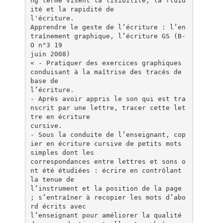
ng terme visent la lisibilité, la fluid
ité et la rapidité de
l'écriture.
Apprendre le geste de l’écriture : l’en
traînement graphique, l’écriture GS (B-
O n°3 19
juin 2008)
« - Pratiquer des exercices graphiques
conduisant à la maîtrise des tracés de
base de
l’écriture.
- Après avoir appris le son qui est tra
nscrit par une lettre, tracer cette let
tre en écriture
cursive.
- Sous la conduite de l’enseignant, cop
ier en écriture cursive de petits mots
simples dont les
correspondances entre lettres et sons o
nt été étudiées : écrire en contrôlant
la tenue de
l’instrument et la position de la page
; s’entraîner à recopier les mots d’abo
rd écrits avec
l’enseignant pour améliorer la qualité