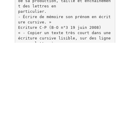
de sa production, taille et enchaînemen
t des lettres en
particulier.
- Écrire de mémoire son prénom en écrit
ure cursive. »
Ecriture C-P (B-O n°3 19 juin 2008)
« - Copier un texte très court dans une
écriture cursive lisible, sur des ligne
s, non lettre à
lettre mais mot par mot (en prenant app
ui sur les syllabes qui le composent),
en respectant les
liaisons entre les lettres, les accent
s, les espaces entre les mots, les sign
es de ponctuation, les
majuscules.
- Produire un travail écrit soigné ; ma
îtriser son attitude et son geste pour
écrire avec aisance
; prendre soin des outils du travail sc
Documents pareils