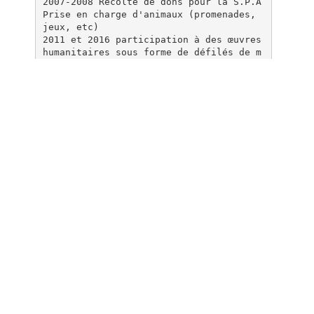
2007-2008 Récolte de dons pour la S.P.A
Prise en charge d'animaux (promenades,
jeux, etc)
2011 et 2016 participation à des œuvres
humanitaires sous forme de défilés de m
ode pour
l'association les kiwanis qui collecte
de l'argent pour les dons d'organes
Centres d’intérêts
Voyages, nature et animaux, randonnées,
Documents pareils
LYCEE EDGAR QUINET –Année
2012-2013
Plus en détail