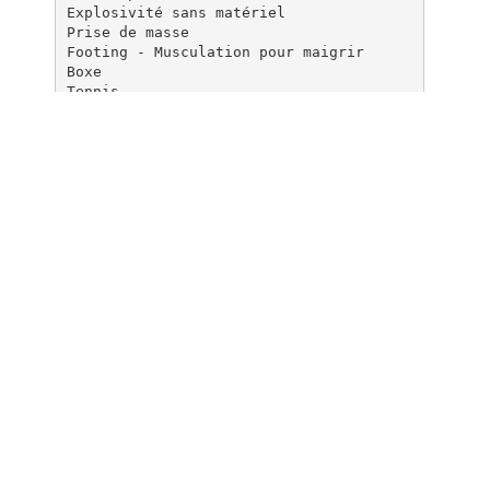
Explosivité sans matériel
Prise de masse
Footing - Musculation pour maigrir
Boxe
Tennis
Documents pareils
Programme de musculation
complet sans matériel
Plus en détail
Exercices de musculation avec
halteres