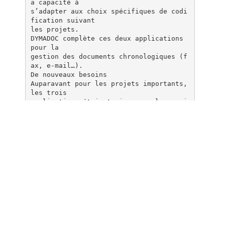
a capacité à
s’adapter aux choix spécifiques de codi
fication suivant
les projets.
DYMADOC complète ces deux applications
pour la
gestion des documents chronologiques (f
ax, e-mail…).
De nouveaux besoins
Auparavant pour les projets importants,
les trois
applications étaient mises en place mai
s le déploiement de
GESDOC nécessitait la mise en place de
hardware dédié, dû
à son architecture client-serveur.
VINCI Construction Grands Projets avait
donc besoin de
diminuer les coûts de déploiement mais
aussi de faciliter
l’accès des prestataires externes (full
-web) et de gérer des
projets de plus en plus importants impl
iquant des
processus complexes et un volume de don