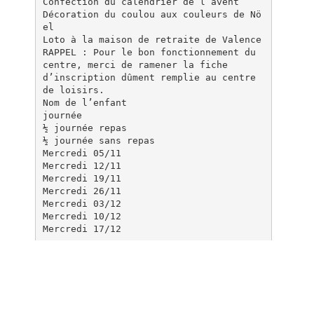
Confection du calendrier de l’avent
Décoration du coulou aux couleurs de Nö
el
Loto à la maison de retraite de Valence
RAPPEL : Pour le bon fonctionnement du
centre, merci de ramener la fiche
d’inscription dûment remplie au centre
de loisirs.
Nom de l’enfant
journée
½ journée repas
½ journée sans repas
Mercredi 05/11
Mercredi 12/11
Mercredi 19/11
Mercredi 26/11
Mercredi 03/12
Mercredi 10/12
Documents pareils
Dates des vacances scolaires 2015