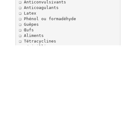
❏ Anticonvulsivants
❏ Anticoagulants
❏ Latex
❏ Phénol ou formadéhyde
❏ Guêpes
❏ Œufs
❏ Aliments
❏ Tétracyclines
❏ Pénicilline
❏ Autres :
Médication
❏ Aucune
❏ Stéroïdes
❏ Antiviraux
❏ Autres :
Allergies connues
❏ Aucune
❏ Sulfamides, sulfamycin
❏ Bactrim, Septra
❏ Autres :
Femmes seulement
Êtes-vous enceinte actuellement ou croy
ez-vous l’être ?
❏ Oui ❏ Non ❏ Je ne sais pas
Le nombre de semaines de grossesse, s’i