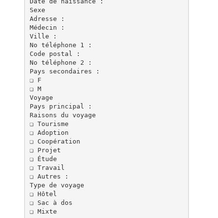
Date de naissance :
Sexe
Adresse :
Médecin :
Ville :
No téléphone 1 :
Code postal :
No téléphone 2 :
Pays secondaires :
❏ F
❏ M
Voyage
Pays principal :
Raisons du voyage
❏ Tourisme
❏ Adoption
❏ Coopération
❏ Projet
❏ Étude
❏ Travail
❏ Autres :
Type de voyage
❏ Hôtel
❏ Sac à dos
❏ Mixte