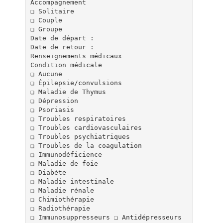
Accompagnement
❏ Solitaire
❏ Couple
❏ Groupe
Date de départ :
Date de retour :
Renseignements médicaux
Condition médicale
❏ Aucune
❏ Épilepsie/convulsions
❏ Maladie de Thymus
❏ Dépression
❏ Psoriasis
❏ Troubles respiratoires
❏ Troubles cardiovasculaires
❏ Troubles psychiatriques
❏ Troubles de la coagulation
❏ Immunodéficience
❏ Maladie de foie
❏ Diabète
❏ Maladie intestinale
❏ Maladie rénale
❏ Chimiothérapie
❏ Radiothérapie
❏ Immunosuppresseurs ❏ Antidépresseurs