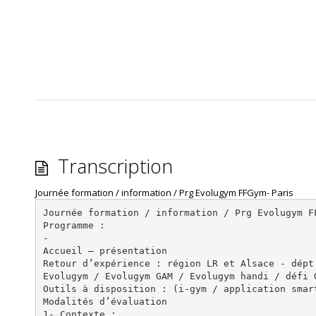
Transcription
Journée formation / information / Prg Evolugym FFGym- Paris
Journée formation / information / Prg Evolugym F
Programme :
-
Accueil – présentation
Retour d’expérience : région LR et Alsace - dépt
Evolugym / Evolugym GAM / Evolugym handi / défi 
Outils à disposition : (i-gym / application smar
Modalités d’évaluation
1- Contexte :