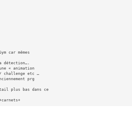
Gym car mêmes
a détection….
une « animation
/ challenge etc …
nciennement prg
tail plus bas dans ce
+carnets+
!(regrouper les
iron tt compris/
plus / 5’ par agrès,