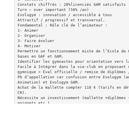
Constats chiffrés : 20%licenciés GAM satisfaits
Turn – over important (50% /an)
Evolugym : innovation / accessible à tous
Attractif / progressif et transversal.
Fondamental : Rôle clé de l’animateur :
1- Animer
2- Organiser
3- Faire évoluer
4- Motiver
Permettre un fonctionnement mixte de l’Ecole de 
bases en GAF et GAM.
Identifier les gymnastes pour orientation vers l
Facile à Intégrer dans la vie-club en proposant 
gymnique » Eval officielle / remise de diplômes 
Pb d’appellation car confusion entre Evolugym (a
Animation) et Evolugym GAM.
Achat de la mallette compter 110 € (tarifs en dé
CR).
Nécessite un investissement (mallette +diplômes 
poignets etc…)
Possibilité de prise en charge Codép- Coreg etc…
Pour l’évaluation pas besoin de diplôme de juge 
ateliers)
70 gyms / deux niveaux (blanc et jaune) / 3h env
2atliers / juge = 9 évaluateurs / 2 passages ou 