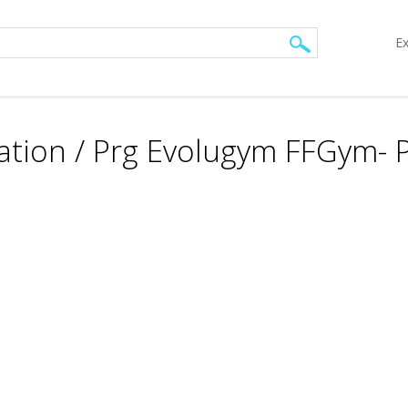
Ex
ation / Prg Evolugym FFGym- P