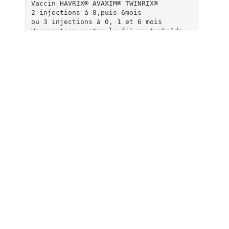
Vaccin HAVRIX® AVAXIM® TWINRIX®
2 injections à 0,puis 6mois
ou 3 injections à 0, 1 et 6 mois
Vaccination contre la fièvre typhoïde :
Vaccin TYPHYM VI®
Une injection puis, rappels tous les 3
ans.
Vaccination contre l’encéphalite japona
ise
Vaccin EJV®
2 schémas de vaccinations : une injecti
on, rappel une semaine après, rappel un
an après puis,
tous les 4 ans. Ou : une injection, rap
pel une semaine après, , rappel un mois
après puis, tous
les 2 ans.
Conseillée pour tous les résidents en A
sie.
Ixiaro® pour les adultes uniquement
2 injections à 0 puis 1 mois.
Le Dr ANTOINE, Médecin de l'Ambassade d
e France en Chine