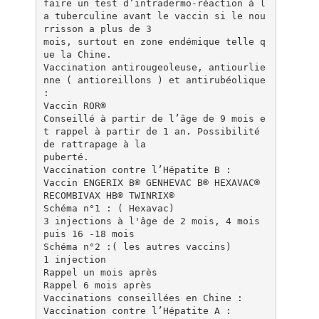
faire un test d’intradermo-réaction à l
a tuberculine avant le vaccin si le nou
rrisson a plus de 3
mois, surtout en zone endémique telle q
ue la Chine.
Vaccination antirougeoleuse, antiourlie
nne ( antioreillons ) et antirubéolique
:
Vaccin ROR®
Conseillé à partir de l’âge de 9 mois e
t rappel à partir de 1 an. Possibilité
de rattrapage à la
puberté.
Vaccination contre l’Hépatite B :
Vaccin ENGERIX B® GENHEVAC B® HEXAVAC®
RECOMBIVAX HB® TWINRIX®
Schéma n°1 : ( Hexavac)
3 injections à l'âge de 2 mois, 4 mois
puis 16 -18 mois
Schéma n°2 :( les autres vaccins)
1 injection
Rappel un mois après
Rappel 6 mois après
Vaccinations conseillées en Chine :
Vaccination contre l’Hépatite A :