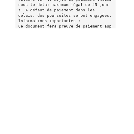
sous le délai maximum légal de 45 jour
s. A défaut de paiement dans les
délais, des poursuites seront engagées.
Informations importantes :
Ce document fera preuve de paiement aup
rès de notre service de facturation. Dè
s réception de votre document, votre
commande sera validée.
Commande : (Encart à remplir en se réfé
rant au montant du devis réalisé par eP
romodis)
Numéro ePromodis Commande CS…………………………
Montant en € HT
Date de commande
TVA de 20 %
Mode de règlement
Chèque
Virement
Montant en € TTC
Dès réception nous vous transmettrons v
otre commande et votre facture. Ce docu
ment est valable durant 8 jours.
Pour toutes informations n’hésitez pas
à nous contacter au 0 811 900 399
Fait à ………………… Le ……………………