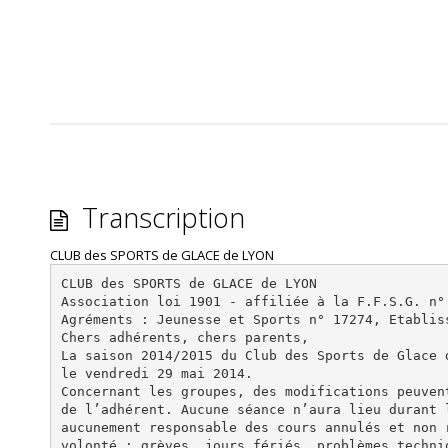
Transcription
CLUB des SPORTS de GLACE de LYON
CLUB des SPORTS de GLACE de LYON
Association loi 1901 - affiliée à la F.F.S.G. n°
Agréments : Jeunesse et Sports n° 17274, Etablis
Chers adhérents, chers parents,
La saison 2014/2015 du Club des Sports de Glace 
le vendredi 29 mai 2014.
Concernant les groupes, des modifications peuven
de l’adhérent. Aucune séance n’aura lieu durant 
aucunement responsable des cours annulés et non 
volonté : grèves, jours fériés, problèmes techni