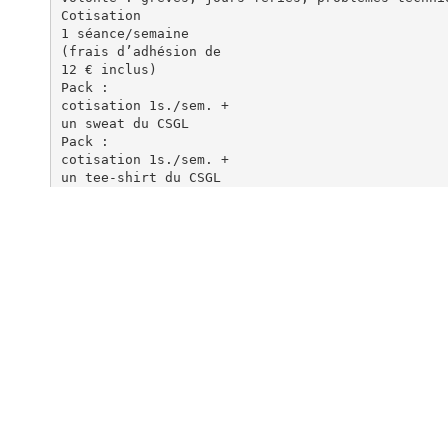
Cotisation
1 séance/semaine
(frais d’adhésion de
12 € inclus)
Pack :
cotisation 1s./sem. +
un sweat du CSGL
Pack :
cotisation 1s./sem. +
un tee-shirt du CSGL
Heure supplémentaire
Adhérents nés avant le
1er janvier 2005
Adhérents nés après le
1er janvier 2005
255 €
225 €
Réduction Famille
-15 € pour le deuxième enfant
-30 € pour le troisième ou membre
d’une même famille
240 €
Location des patins :
gratuite jusqu’aux vacances de la
Toussaint puis 2 € par séance