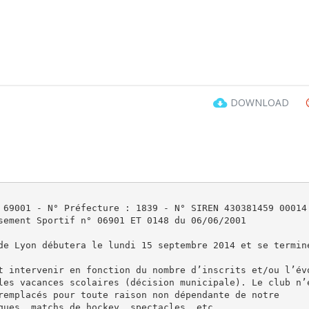
DOWNLOAD
 69001 - N° Préfecture : 1839 - N° SIREN 430381459 00014
sement Sportif n° 06901 ET 0148 du 06/06/2001
de Lyon débutera le lundi 15 septembre 2014 et se termin
t intervenir en fonction du nombre d’inscrits et/ou l’év
les vacances scolaires (décision municipale). Le club n’
remplacés pour toute raison non dépendante de notre
ques, matchs de hockey, spectacles, etc.