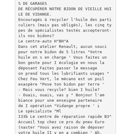
S DE GARAGES
DE RÉCUPÉRER NOTRE BIDON DE VIEILLE HUI
LE DE VIDANGE.
Encouragés à recycler l'huile des parti
culiers (mais pas obligés), les cinq ty
pes de spécialistes testés accepteront-
ils nos bidons?
Le centre-auto H^BH^A
Dans cet atelier Renault, aucun souci
pour notre bidon de 5 litres "Votre
huile on s en charge ' Vous faites un
bon geste pour I écologie en nous la
déposant Faites passer le message
on prend tous les lubrifiants usages "
Chez Feu Vert, le mécano est un poil
exaspère "Pose ton bidon par terre '
- Mais vous recycle? bien I huile?
- Ouais, ouais, vas y " Bonjour l'am
biance pour une enseigne partenaire
de I opération "Vidange propre ' i
Le spécialiste ^Ml
I33b Le centre de réparation rapide B3^
Accueil top chez ce pro du pneu Euro
(naster "Vous avez raison de déposer
votre huile II y en a combien ' Ah,