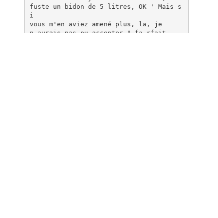
fuste un bidon de 5 litres, OK ' Mais s
i
vous m'en aviez amené plus, la, je
n aurais pas pu accepter " fa rfait
Lep
Son de cloche identique dans ce
centre Speedy "Moi, ça ne me de
range pas de vous en débarrasser,
bien au contraire Si tout le monde
faisait comme vous, ça ferait vraiment
du bien a la planète '"
Même topo chez ce petit Top Garage
Le recyclage, c'est son affaire "Pas de
souci, donnez moi votre huile Mainte
nant, on a une cuve de récupération '
Chouette Mais, au fait avant elle
finissait ou, leur huile'
LE RECYCLAGE,C'EST PAS DU BIDON!
Reçus 5 sur 5, les pros ! Sachant qu'un
seul litre d'huile peut
polluer un plan d'eau de 1 000 m2, c'es
t peut-être un petit geste
pour eux, mais c'est un bien énorme pou
r l'environnement.
GROUPAUTO