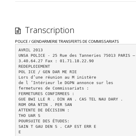
Transcription
POLICE / GENDARMERIE TRANSFERTS DE COMMISSARIATS
AVRIL 2013
UNSA POLICE - 25 Rue des Tanneries 75013 PARIS 
3.40.64.27 Fax : 01.71.18.22.90
REDEPLOIEMENT
POL ICE / GEN DAR ME RIE
Lors d’une réunion au M inistère
de l ’Intérieur le DGPN annonce sur les
fermetures de Commissariats :
FERMETURES CONFIRMEES :
GUE BWI LLE R . DIN AN . CAS TEL NAU DARY .
ROM ORA NTIN . PER SAN
ATTENTE DE DÉCISION :
THO UAR S
POURSUITE DES ÉTUDES:
SAIN T GAU DEN S . CAP EST ERR E
E