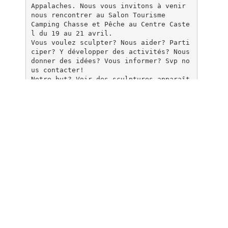
Appalaches. Nous vous invitons à venir
nous rencontrer au Salon Tourisme
Camping Chasse et Pêche au Centre Caste
l du 19 au 21 avril.
Vous voulez sculpter? Nous aider? Parti
ciper? Y développer des activités? Nous
donner des idées? Vous informer? Svp no
us contacter!
Notre but? Voir des sculptures apparaît
re partout dans notre ville! C'est tell
ement
le fun ...et beau!
Galerie D'Art Y.M.A.J.
40, rue Notre-Dame Nord
Sainte-Marie 418-998-1794
[email protec
ted]
Documents pareils
La Galerie L`ARTiste présente : «La
Nature » une Exposition