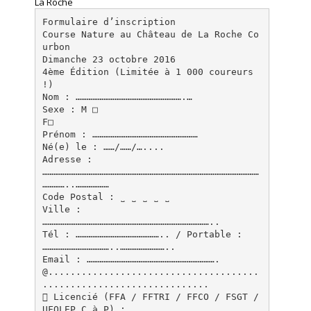
La Roche
Formulaire d’inscription
Course Nature au Château de La Roche Co
urbon
Dimanche 23 octobre 2016
4ème Édition (Limitée à 1 000 coureurs
!)
Nom : ………………………………………………….…
Sexe : M □
F□
Prénom : …………………………………………………
Né(e) le : ……/……/…....
Adresse :
………………………………………………………………………………………………………
…………..………………
Code Postal : ˽ ˽ ˽ ˽ ˽
Ville :
………………………………………………………………………………..
Tél : ……………………………………….. / Portable :
………………………………..……………………..
Email : …………………………………………………………….
@......................................
..............................
 Licencié (FFA / FFTRI / FFCO / FSGT /
UFOLEP C à P) : ……………………………………………………