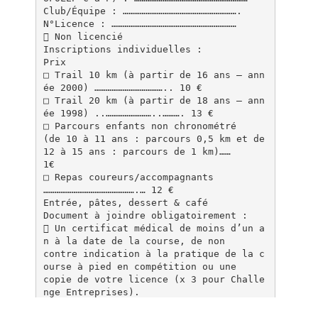
Club/Équipe : …………………………………………………….
N°Licence : …………………………………………………………
 Non licencié
Inscriptions individuelles :
Prix
□ Trail 10 km (à partir de 16 ans – ann
ée 2000) ……………………………….. 10 €
□ Trail 20 km (à partir de 18 ans – ann
ée 1998) ..……………………..………. 13 €
□ Parcours enfants non chronométré
(de 10 à 11 ans : parcours 0,5 km et de
12 à 15 ans : parcours de 1 km)……
1€
□ Repas coureurs/accompagnants
………………………………………….… 12 €
Entrée, pâtes, dessert & café
Document à joindre obligatoirement :
 Un certificat médical de moins d’un a
n à la date de la course, de non
contre indication à la pratique de la c
ourse à pied en compétition ou une
copie de votre licence (x 3 pour Challe
nge Entreprises).
 Un chèque du montant de l’inscription
 Une autorisation parentale pour les m