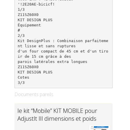
'!2E20AE-bicicf!
1/3
Z11SZ60X0
KIT DESIGN PLUS
Équipement
#
2/3
Kit DesignPlus : Combinaison parfaiteme
nt lisse et sans ruptures
d'un four compact de 45 cm et d'un tiro
ir de 15 cm grâce à des
parois latérales extra longues
Z11SZ60X0
KIT DESIGN PLUS
Cotes
Documents pareils
le kit “Mobile” KIT MOBILE pour
AdjustIt III dimensions et poids