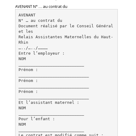
AVENANT N° … au contrat du
AVENANT
N° … au contrat du
Document réalisé par le Conseil Général
et les
Relais Assistantes Maternelles du Haut-
Rhin
…../…../…………
Entre l’employeur :
NOM
___________________________
Prénom :
_____________________________
Prénom :
_____________________________
Prénom :
_____________________________
Et l’assistant maternel :
NOM
___________________________
Pour l’enfant :
NOM
___________________________
Le contrat est modifié comme suit :