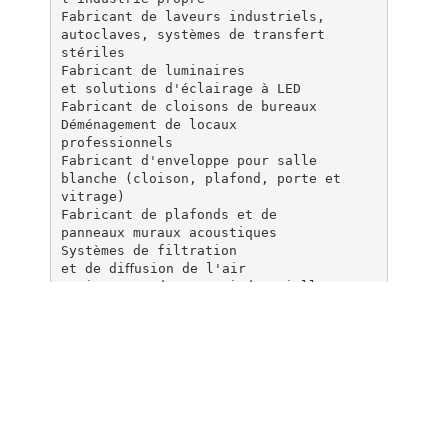
Fabricant de laveurs industriels,
autoclaves, systèmes de transfert
stériles
Fabricant de luminaires
et solutions d'éclairage à LED
Fabricant de cloisons de bureaux
Déménagement de locaux
professionnels
Fabricant d'enveloppe pour salle
blanche (cloison, plafond, porte et
vitrage)
Fabricant de plafonds et de
panneaux muraux acoustiques
Systèmes de filtration
et de diﬀusion de l'air
Traitements des eaux industrielles,
distribution d'eau pure et ultra‐pure
Process et/ou Utilités dans le domaine
des Biotechnologies
Consommables pour salles blanches.
EPI : Equipements et Protections
Individuelles
Purification, filtration, clarification
et