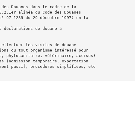
 des Douanes dans le cadre de la
5.2.1er alinéa du Code des Douanes
n° 97-1239 du 29 décembre 1997) en la
s déclarations de douane à
 effectuer les visites de douane
ions ou tout organisme intéressé pour
e, phytosanitaire, vétérinaire, accises)
es (admission temporaire, exportation
ment passif, procédures simplifiées, etc
en douane du mandataire (1) aux fins de
axes afférents aux déclarations de
et retirer tout certificat et en donner
s Générales de Vente de La Fédération
ance TLF du 1er octobre 2001 reprises au
e se réserve en tout temps le droit de
nies par ce pouvoir.