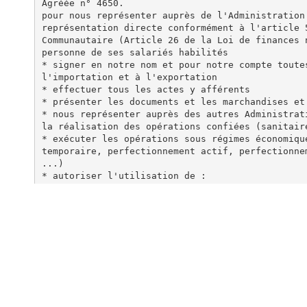
Agréée n° 4650.
pour nous représenter auprès de l'Administration
représentation directe conformément à l'article 
Communautaire (Article 26 de la Loi de finances 
personne de ses salariés habilités
* signer en notre nom et pour notre compte toute
l'importation et à l'exportation
* effectuer tous les actes y afférents
* présenter les documents et les marchandises et
* nous représenter auprès des autres Administrat
la réalisation des opérations confiées (sanitair
* exécuter les opérations sous régimes économiqu
temporaire, perfectionnement actif, perfectionne
...)
* autoriser l'utilisation de :
- nos crédits en douane (1) et/ou - des crédits 
réalisation des opérations ci-dessus
* régler en notre nom le montant des droits et t
douane et actes visés ci-dessus
* recevoir tout remboursement, en donner acquit 
reçu
Le mandant accepte l'applicabilité des Condition
des Entreprises de Transport et Logistique de Fr
verso ou dont il a eu connaissance. Le mandatair
refuser un ordre d'accomplir des formalités défi