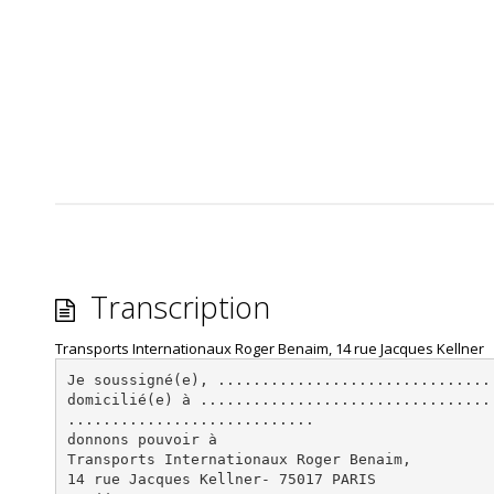
Transcription
Transports Internationaux Roger Benaim, 14 rue Jacques Kellner
Je soussigné(e), ...............................
domicilié(e) à .................................
............................
donnons pouvoir à
Transports Internationaux Roger Benaim,
14 rue Jacques Kellner- 75017 PARIS