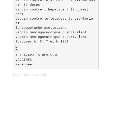
Vaccin contre le virus du papillome hum
ain (2 doses)
Vaccin contre l’hépatite B (2 doses)
dcaT
Vaccin contre le tétanos, la diphtérie
et
la coqueluche acellulaire
Vaccin méningococcique quadrivalent
Vaccin méningococcique quadrivalent
(groupes A, C, Y et W 135)


13154/APR 15 REV15-16
VACCINES
Documents pareils
Calendrier régulier de vaccination