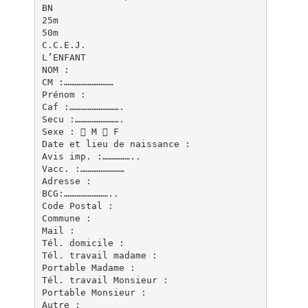
BN
25m
50m
C.C.E.J.
L’ENFANT
NOM :
CM :………………………
Prénom :
Caf :……………………….
Secu :…………………….
Sexe :  M  F
Date et lieu de naissance :
Avis imp. :……………..
Vacc. :……………………
Adresse :
BCG:……………………..
Code Postal :
Commune :
Mail :
Tél. domicile :
Tél. travail madame :
Portable Madame :
Tél. travail Monsieur :
Portable Monsieur :
Autre :