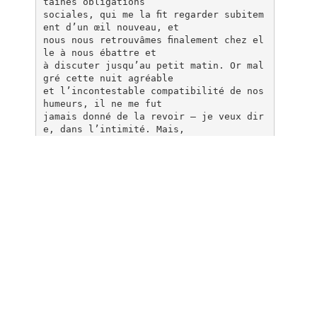
taines obligations
sociales, qui me la ﬁt regarder subitem
ent d’un œil nouveau, et
nous nous retrouvâmes ﬁnalement chez el
le à nous ébattre et
à discuter jusqu’au petit matin. Or mal
gré cette nuit agréable
et l’incontestable compatibilité de nos
humeurs, il ne me fut
jamais donné de la revoir – je veux dir
e, dans l’intimité. Mais,
lors de cette agréable nuit passée en s
a compagnie, je pus
constater qu’elle n’avait pas les hanch
es aussi larges qu’il
m’avait semblé de prime abord.
in Je Suis Sébastien Chevalier
ISBN 978-2-923617-03-9
Dépôt légal : automne 2009
Bibliothèque et Archives nationales du
Québec
Bibliothèque nationale du Canada
Les Éditions Rodrigol
7439, rue Drolet