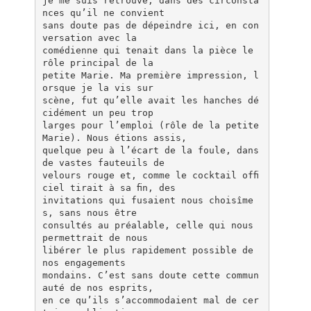
je me suis retrouvé, dans des circonsta
nces qu’il ne convient
sans doute pas de dépeindre ici, en con
versation avec la
comédienne qui tenait dans la pièce le
rôle principal de la
petite Marie. Ma première impression, l
orsque je la vis sur
scène, fut qu’elle avait les hanches dé
cidément un peu trop
larges pour l’emploi (rôle de la petite
Marie). Nous étions assis,
quelque peu à l’écart de la foule, dans
de vastes fauteuils de
velours rouge et, comme le cocktail ofﬁ
ciel tirait à sa ﬁn, des
invitations qui fusaient nous choisîme
s, sans nous être
consultés au préalable, celle qui nous
permettrait de nous
libérer le plus rapidement possible de
nos engagements
mondains. C’est sans doute cette commun
auté de nos esprits,
en ce qu’ils s’accommodaient mal de cer