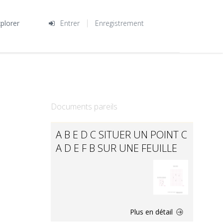
plorer
Entrer
Enregistrement
Documents pareils
A B E D C SITUER UN POINT C
A D E F B SUR UNE FEUILLE
Plus en détail