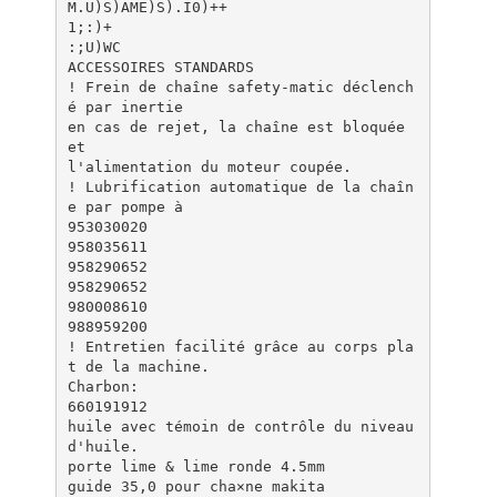
M.U)S)AME)S).I0)++
1;:)+
:;U)WC
ACCESSOIRES STANDARDS
! Frein de chaîne safety-matic déclench
é par inertie
en cas de rejet, la chaîne est bloquée
et
l'alimentation du moteur coupée.
! Lubrification automatique de la chaîn
e par pompe à
953030020
958035611
958290652
958290652
980008610
988959200
! Entretien facilité grâce au corps pla
t de la machine.
Charbon:
660191912
huile avec témoin de contrôle du niveau
d'huile.
porte lime & lime ronde 4.5mm
guide 35,0 pour cha×ne makita