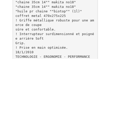
"chaine 35cm 14"" makita no18"
"chaine 35cm 14"" makita no18"
"huile pr chaine ""biotop"" (1l)"
coffret metal 470x275x225
! Griffe métallique robuste pour une am
orce de coupe
sûre et confortable.
! Interrupteur surdimensionné et poigné
e arrière Soft
Grip.
! Prise en main optimisée.
18/1/2010
TECHNOLOGIE - ERGONOMIE - PERFORMANCE
www.makita.fr
UC3520AK
Coffret tronçonneuse électrique 35 cm 1
800W
Code EAN : 0088381089975
CARACTERISTIQUES TECHNIQUES
Puissance
Puissance nominale (P1)
1800 W
Vitesse linéaire ou périphérique
Vitesse de chaîne à vide
13,3 m/s