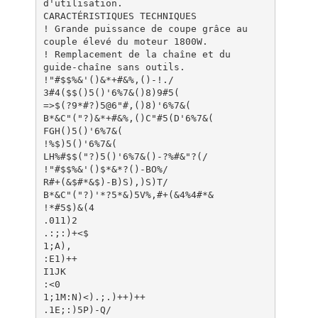
d'utilisation.
CARACTÉRISTIQUES TECHNIQUES
! Grande puissance de coupe grâce au
couple élevé du moteur 1800W.
! Remplacement de la chaîne et du
guide-chaîne sans outils.
!"#$$%&'()&*+#&%,()-!./
3#4($$()5()'6%7&()8)9#5(
=>$(?9*#?)5@6"#,()8)'6%7&(
B*&C"("?)&*+#&%,()C"#5(D'6%7&(
FGH()5()'6%7&(
!%$)5()'6%7&(
LH%#$$("?)5()'6%7&()-?%#&"?(/
!"#$$%&'()$*&*?()-BO%/
R#+(&$#*&$)-B)S),)S)T/
B*&C"("?)'*?5*&)5V%,#+(&4%4#*&
!*#5$)&(4
.011)2
.:;:)+<$
1;A),
:E1)++
I1JK
:<0
1;1M:N)<).;.)++)++
.1E;:)5P)-Q/