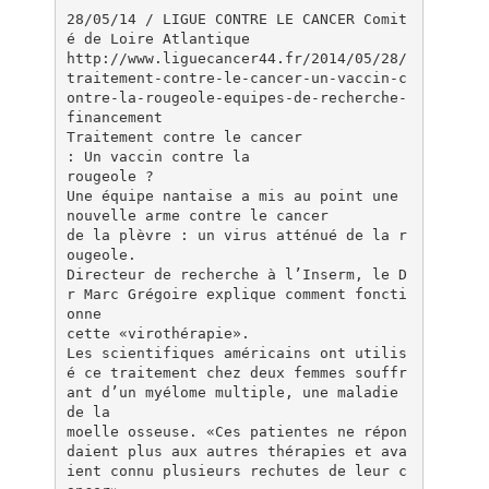
28/05/14 / LIGUE CONTRE LE CANCER Comit
é de Loire Atlantique
http://www.liguecancer44.fr/2014/05/28/
traitement-contre-le-cancer-un-vaccin-c
ontre-la-rougeole-equipes-de-recherche-
financement
Traitement contre le cancer
: Un vaccin contre la
rougeole ?
Une équipe nantaise a mis au point une
nouvelle arme contre le cancer
de la plèvre : un virus atténué de la r
ougeole.
Directeur de recherche à l’Inserm, le D
r Marc Grégoire explique comment foncti
onne
cette «virothérapie».
Les scientifiques américains ont utilis
é ce traitement chez deux femmes souffr
ant d’un myélome multiple, une maladie
de la
moelle osseuse. «Ces patientes ne répon
daient plus aux autres thérapies et ava
ient connu plusieurs rechutes de leur c