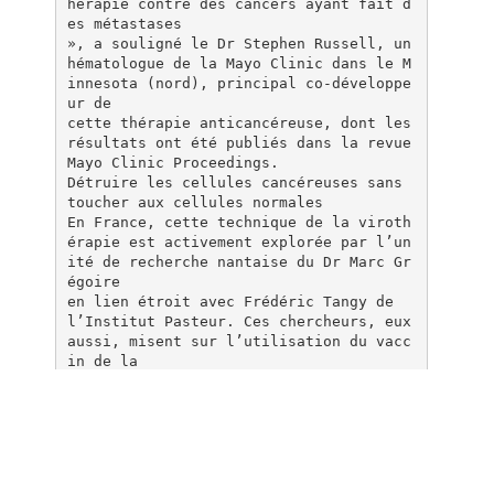
hérapie contre des cancers ayant fait d
es métastases
», a souligné le Dr Stephen Russell, un
hématologue de la Mayo Clinic dans le M
innesota (nord), principal co-développe
ur de
cette thérapie anticancéreuse, dont les
résultats ont été publiés dans la revue
Mayo Clinic Proceedings.
Détruire les cellules cancéreuses sans
toucher aux cellules normales
En France, cette technique de la viroth
érapie est activement explorée par l’un
ité de recherche nantaise du Dr Marc Gr
égoire
en lien étroit avec Frédéric Tangy de
l’Institut Pasteur. Ces chercheurs, eux
aussi, misent sur l’utilisation du vacc
in de la
rougeole pour essayer de traiter certai
ns cancers, en particulier celui de la
plèvre, le mésothéliome.
«Pour pouvoir se développer, les cellul
es cancéreuses ont besoin de se protége
r du système immunitaire, ce qui les co